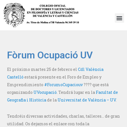
Saltar
al
contenido
Fòrum Ocupació UV
El próximo martes 25 de febrero el
Cdl València
Castelló
estará presente en el Foro de Empleo y
Emprendimiento
#
ForumoCupaciouv
????
que está
organizando
UVocupació
. Tendrá lugar en la
Facultat de
Geografia i Història
de la
Universitat de València – UV
.
Tendréis diversas actividades, charlas, talleres… de gran
utilidad. Os dejamos el enlace con toda la