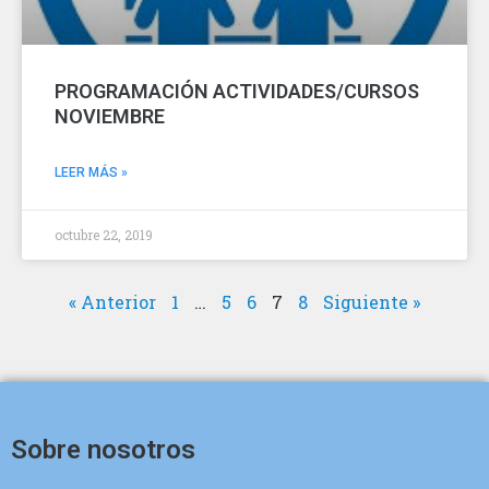
PROGRAMACIÓN ACTIVIDADES/CURSOS
NOVIEMBRE
LEER MÁS »
octubre 22, 2019
« Anterior
1
…
5
6
7
8
Siguiente »
Sobre nosotros