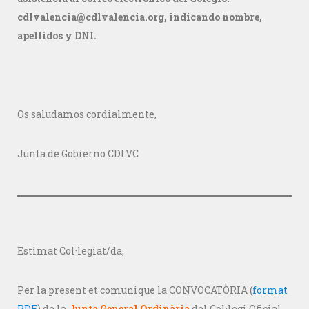
cdlvalencia@cdlvalencia.org, indicando nombre,
apellidos y DNI.
Os saludamos cordialmente,
Junta de Gobierno CDLVC
Estimat Col·legiat/da,
Per la present et comunique la CONVOCATÒRIA (
format
PDF
) de la
Junta General Ordinària
del Col·legi Oficial