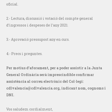
oficial.
2.- Lectura, discussió i votació del compte general
d’ingressos i despeses de l’any 2021.
3.- Aprovació pressupost any en curs.
4.- Precs i preguntes.
Per motius d’aforament, per a poder assistir a la Junta
General Ordinària serà imprescindible confirmar
assistència al correu electrònic del Col·legi:
cdlvalencia@cdlvalencia.org, indicant nom, cognoms i
DNI.
Vos saludem cordialment,