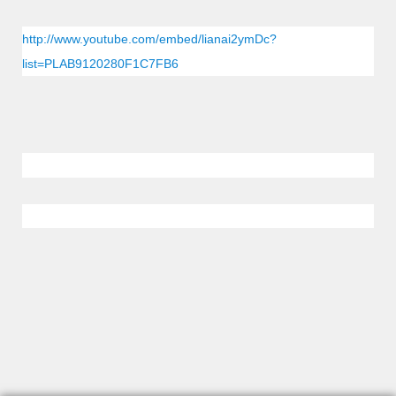
http://www.youtube.com/embed/lianai2ymDc?
list=PLAB9120280F1C7FB6