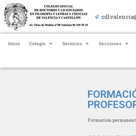
cdlvalencia
Saltar
al
contenido
Inicio
Colegio
Servicios
Secciones
FORMACIÓ
PROFESO
Formación permanente p