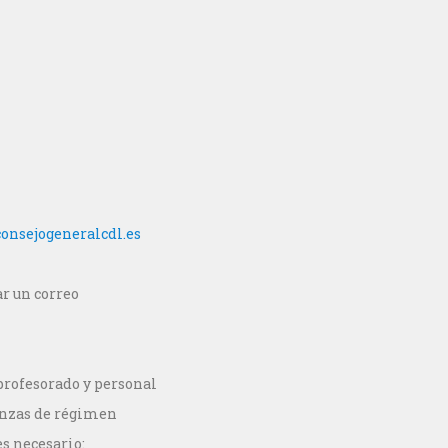
onsejogeneralcdl.es
ar un correo
profesorado y personal
ñanzas de régimen
s necesario: