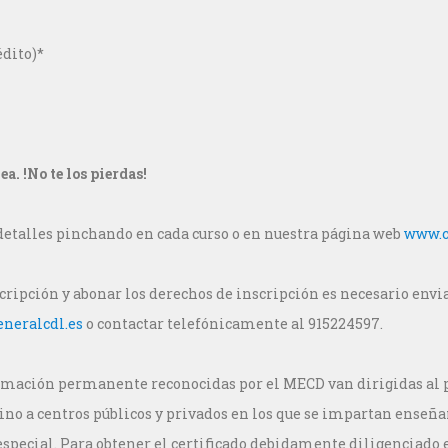
édito)*
a. !No te los pierdas!
detalles pinchando en cada curso o en nuestra página web
www.c
cripción y abonar los derechos de inscripción es necesario envi
neralcdl.es
o contactar telefónicamente al 915224597.
ormación permanente reconocidas por el MECD van dirigidas al 
ino a centros públicos y privados en los que se impartan ense
special. Para obtener el certificado debidamente diligenciado e