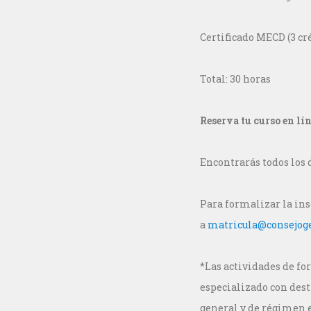
Certificado MECD (3 cr
Total: 30 horas
Reserva tu curso en líne
Encontrarás todos los 
Para formalizar la ins
a
matricula@consejoge
*Las actividades de f
especializado con dest
general y de régimen e