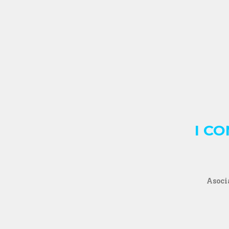
I C
Asoci