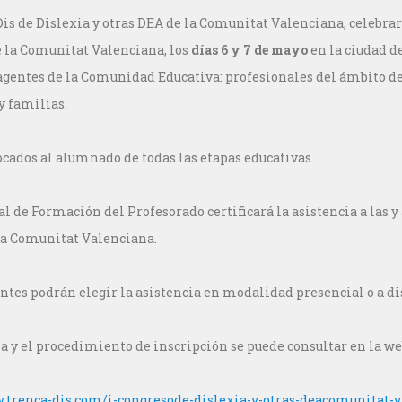
is de Dislexia y otras DEA de la Comunitat Valenciana, celebrar
e la Comunitat Valenciana, los
días 6 y 7 de mayo
en la ciudad de
 agentes de la Comunidad Educativa: profesionales del ámbito de 
y familias.
cados al alumnado de todas las etapas educativas.
 de Formación del Profesorado certificará la asistencia a las y 
la Comunitat Valenciana.
ntes podrán elegir la asistencia en modalidad presencial o a di
a y el procedimiento de inscripción se puede consultar en la we
.trenca-dis.com/i-
congresode-dislexia-y-otras-
deacomunitat-