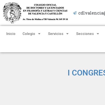
cdlvalencia
Saltar
al
contenido
Inicio
Colegio
Servicios
Secciones
I CONGRES