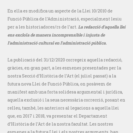
En ella es modifica un aspecte de la Llei 10/2010 de
Funció Pública de l’Administració, especialment lesiu
per a les historiadores/rs de l’art.
La redacció d’aquella llei
ens excloïa de manera incomprensible i injusta de
l’administració cultural en l’administració pública.
La publicació del 31/12/2020 corregeix aquella redacció,
gràcies, en gran part, a les esmenes presentades per la
nostra Secció d’Història de l’Art (el juliol passat) a la
futura nova Llei de Funció Pública, on posàvem de
manifest amb una forta solidesa argumental i jurídica,
aquella exclusió i la seua necessària correcció, posant en
relleu, també, les anteriors al·legacions a aquella llei
que, en 2017 i 2018, va presentar el Departament
d’Història de l’Art de la nostra facultat. Les nostres
esmenes a la futura Llei i els nostres arguments, han