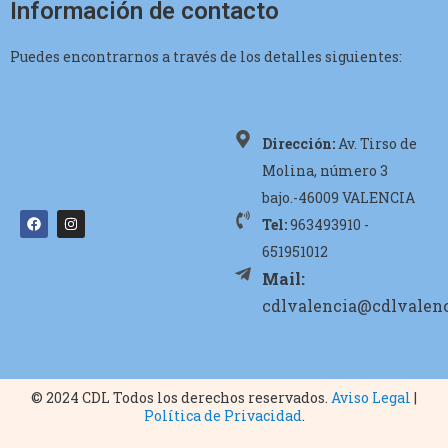
Información de contacto
Puedes encontrarnos a través de los detalles siguientes:
Dirección:
Av. Tirso de
Molina, número 3
bajo.-46009 VALENCIA
Tel:
963493910 -
651951012
Mail:
cdlvalencia@cdlvalenc
© 2024 CDL Todos los derechos reservados.
Aviso Legal
|
Política de Privacidad
.